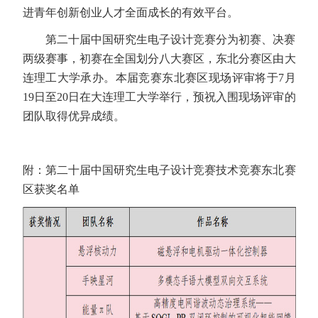
进青年创新创业人才全面成长的有效平台。
第二十届中国研究生电子设计竞赛分为初赛、决赛
两级赛事，初赛在全国划分八大赛区，东北分赛区
由大
连理工大学承办。本届
竞赛
东北赛区
现场评审
将于
7
月
19
日至
20
日在大连理工大学举行，预祝入围
现场评审
的
团队取得优异成绩。
附：第二十届中国研究生电子设计竞赛技术竞赛东北赛
区获奖名单