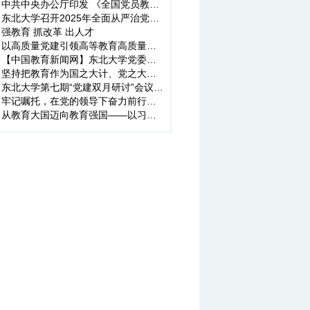
中共中央办公厅印发 《全国党员教育培训工作规划（2024－2028年...
东北大学召开2025年全面从严治党工作会议
强教育 抓改革 出人才
以高质量党建引领高等教育高质量发展
【中国教育新闻网】东北大学党委：以习近平总书记重要回信精神为...
坚持把教育作为国之大计、党之大计——习近平总书记在全国教育大会...
东北大学第七期“党建双月研讨”会议举行
牢记嘱托，在党的领导下奋力前行——各高校全力做好党的建设与思想...
从教育大国迈向教育强国——以习近平同志为核心的党中央引领教育事...