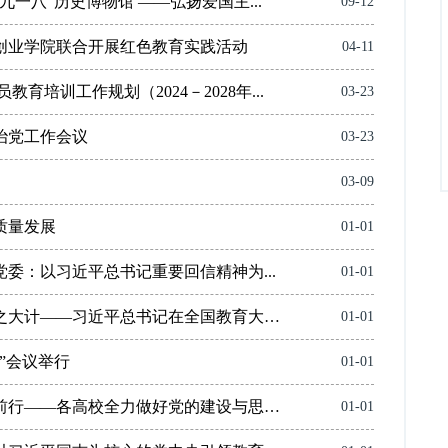
一八”历史博物馆 ——弘扬爱国主...
09-12
创业学院联合开展红色教育实践活动
04-11
育培训工作规划（2024－2028年...
03-23
严治党工作会议
03-23
03-09
质量发展
01-01
委：以习近平总书记重要回信精神为...
01-01
坚持把教育作为国之大计、党之大计——习近平总书记在全国教育大会...
01-01
”会议举行
01-01
牢记嘱托，在党的领导下奋力前行——各高校全力做好党的建设与思想...
01-01