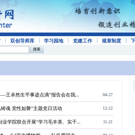
才
双创导师库
学习园地
党建工作
规章制度
搜索
—王卓然生平事迹点滴”报告会在我...
04-27
风铸魂 党性如磐”主题党日活动
12-22
业学院联合开展“学习毛丰美、实干...
11-21