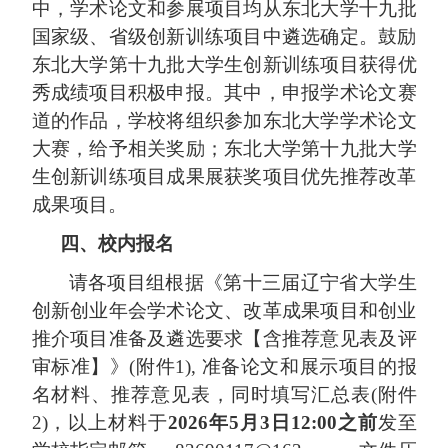
中，学术论文和参展项目均从东北大学十
九
批
国家级、省级创新训练项目中遴选确定。鼓励
东北大学第十
九
批大学生创新训练项目获得优
秀成绩项目积极申报。其中，
申报学术论文赛
道的作品，学校将组织参加
东北大学学术论文
大赛
，
给予相关奖励
；
东北大学第十
九
批大学
生创新训练项目成果展获奖项目优先推荐改革
成果项目。
四
、
校内报名
请各项目组根据《第十
三
届辽宁省大学生
创新创业年会学术论文、改革成果项目和创业
推介项目准备及遴选要求
【含推荐意见表及评
审标准】
》
(附件1)
, 准备论文和展示项目的报
名材料、推荐意见表，同时填写汇总表(附件
2)，以上材料
于
2026年5月3日12:00之前
发至