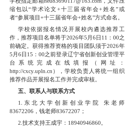
学校指定邮箱
neu83690117@163.com
，文件压
缩包
以
“学术论文+
十三届省
年会
+姓名”或
者“参展项目+十
三
届省年会
+姓名”方式命名
。
学校依据报名情况开展校内遴选
推荐
工
作，推荐项目
名单将于
2026年5
月
6
日
11：00之
前确定
。
获得推荐资格的
项目
团队
须
于
202
6
年
5月
6
日
15：00
之前登录辽宁省创新创业管理平
台系统完成在线填报（网址：
http://cxcy.upln.cn），学校负责人
将统一组织
推荐作品开展
报名
工作并完成
审核。
五
、联系人与联系方式
1.东北大学创新创业学院 朱老师
83672206
，钱老师
83672207；
2.技术支持
王成宇：
18940946860。