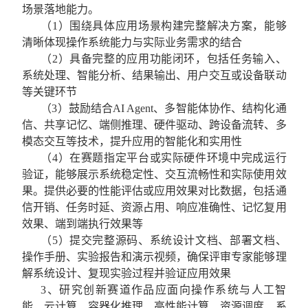
场景落地能力。
（
1
）围绕具体应用场景构建完整解决方案，能够
清晰体现操作系统能力与实际业务需求的结合
（
2
）具备完整的应用功能闭环，包括任务输入、
系统处理、智能分析、结果输出、用户交互或设备联动
等关键环节
（
3
）鼓励结合
AI Agent
、多智能体协作、结构化通
信、共享记忆、端侧推理、硬件驱动、跨设备流转、多
模态交互等技术，提升应用的智能化和实用性
（
4
）在赛题指定平台或实际硬件环境中完成运行
验证，能够展示系统稳定性、交互流畅性和实际使用效
果。提供必要的性能评估或应用效果对比数据，包括通
信开销、任务时延、资源占用、响应准确性、记忆复用
效果、端到端执行效果等
（
5
）提交完整源码、系统设计文档、部署文档、
操作手册、实验报告和演示视频，确保评审专家能够理
解系统设计、复现实验过程并验证应用效果
3
、研究创新赛道作品应面向操作系统与人工智
能、云计算、容器化推理、高性能计算、资源调度、系