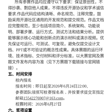
所有参赛作品均应遵守以下要求：保证原创性，不
得抄袭、剽窃他人成果，不得违反开源协议和学术诚信
要求
.
作品代码应结构清晰、命名规范、注释完整，鼓
励采用开源社区通用的开发规范和提交规范
。
作品文档
应完整规范，至少包括项目简介、系统架构、功能说
明、部署步骤、运行方式、测试方法和结果分析
。
提供
能够展示核心功能和创新点的演示材料或演示视频
。
优
先保证可运行、可测试、可复现，避免仅提交设计文
档、
PPT
或不可验证的概念性成果
。
具体赛题的运行环
境、技术指标、交付材料和评分标准，以大赛官网及赛
题文件发布内容为准
（
见下方赛题下载链接与官网链
接）
。
五、时间安排
校内报名
报名时间：即日起至
2026
年
6
月
24
日
22
:00
。
参赛团队须填写校赛报名表，并按要求提交至指定
邮箱
15542276907@163.com
。
校赛时间：
2026
年
6
月
27
日
六、奖项设置