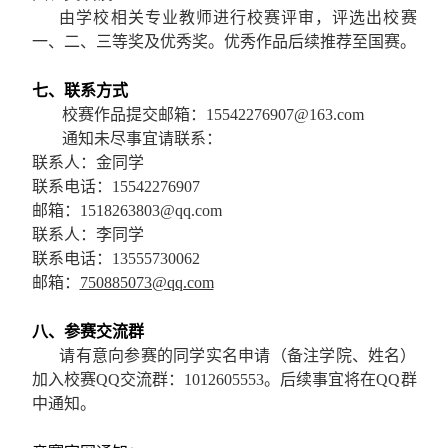
由学校相关专业教师进行校赛评审，评选出校赛
一、二、三等奖及优秀奖。优秀作品后续推荐
至国赛
。
七、联系方式
校赛作品提交邮箱
：
15542276907@163.com
通知未尽事宜请联系：
联系人：
金
同学
联系电话：
15542276907
邮箱：
1518263803@qq.com
联系人：李同学
联系电话：
13555730062
邮箱：
750885073@qq.com
八、参赛交流群
请有意向参赛的同学实名申请（备注学院、姓名）
加入校赛
QQ
交流群：
1012605553
。后续事宜将在
QQ
群
中通知。