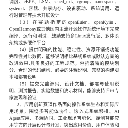
调度、
eBPF
、
LSM
、
sched_ext
、
cgroup
、
namespace
、
systemd
、容器、共享内存、设备驱动、系统调用、运
行时管理等技术开展设计
（
3
）在赛题指定的
openEuler
、
openKylin
、
OpenHarmony
或其他国内主流开源操作系统环境下完成
编译、运行和测试，鼓励支持多
Linux
发行版、多体系
架构或多硬件平台
（
4
）提供明确的性能、稳定性、资源开销或功能
完整性对比数据，能够说明相比基线系统或默认方案的
改进效果
.
具备良好的工程规范，包括清晰的模块划
分、合理的代码结构、必要的注释说明、完整的构建脚
本和部署说明
（
5
）提交完整源码、设计文档、部署与使用说
明、测试报告、实验数据和演示材料，能够支持评审专
家复现和验证
2
、应用创新赛道作品面向操作系统生态和实际应
用场景，围绕多智能体协作、嵌入式系统移植、
AI
Agent
应用、多端协同、工业现场智能化、端侧智能应
用等方向开展设计与开发，突出应用价值、用户体验和