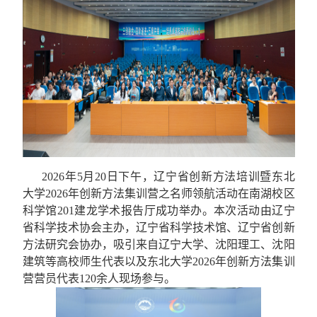
2026
年
5
月
20
日下午，辽宁省创新方法培训暨东北
大学
2026
年创新方法集训营之名师领航活动在南湖校区
科学馆
201
建龙学术报告厅成功举办。本次活动由辽宁
省科学技术协会主办，辽宁省科学技术馆、辽宁省创新
方法研究会协办，吸引来自辽宁大学、沈阳理工、沈阳
建筑等高校师生代表以及东北大学
2026
年创新方法集训
营营员代表
120
余人现场参与。