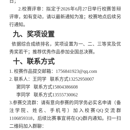
日；
2.
校赛评审：拟定于
2026
年
6
月
27
日举行校赛答辩
评审，如有变动，请以最新通知为准；校赛地点后续另
行通知。
九、奖项设置
依据综合成绩排名，
奖项设置为一、二、三等奖及优
秀奖若干
；推荐优秀
作品
参加全国总决赛。
十、联系方式
1.
校赛作品提交邮箱：
1756841923@qq.com
2.
联系人：王同学 联系方式
13252950007
窦同学 联系方式
15804386608
李同学 联系方式
13555730062
3.
参赛交流群：请有意向参赛的同学务必实名申请（备
注学院、姓名、手机号）加入校赛
QQ
交流群
1106859318
，后续比赛事宜将在
QQ
群内通知。扫一扫
二维码加入群聊：