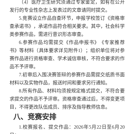
（
4
）医疗卫生研究须通过专家鉴定，如有在公开
发行的专业性杂志上发表过的文章请同时提交。
5.
竞赛设立作品自查环节，申报学校签订《资格审
查承诺书》，承诺作品符合相关要求。其中，社会科学
类参赛作品，需进行意识形态审查。
6.
参赛作品均需提交《作品申报书》《专家推荐
书》等材料（具体要求详见附件
1
）；组织单位将对参
赛作品进行资格审查、学术诚信审核，不符合要求的作
品不予评审。
7.
初审后入围决赛答辩的参赛作品需提交纸质书面
材料以及实物作品，报送时间和要求另行通知。
8.
所有作品、材料均须按规定格式提交，不符合要
求提交的作品不予评审。资格审查通过后，不得变更项
目，不得更改队伍成员、排序及指导教师信息。
八、竞赛安排
1.
校赛报名、提交作品：
2026
年
5
月
22
日至
6
月
20