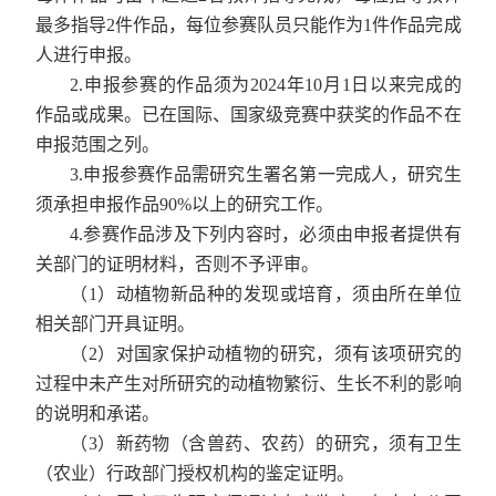
最多指导
2
件作品，每位参赛队员只能作为
1
件作品完成
人进行申报。
2.
申报参赛的作品须为
2024
年
10
月
1
日以来完成的
作品或成果。已在国际、国家级竞赛中获奖的作品不在
申报范围之列。
3.
申报参赛作品需研究生署名第一完成人，研究生
须承担申报作品
90%
以上的研究工作。
4.
参赛作品涉及下列内容时，必须由申报者提供有
关部门的证明材料，否则不予评审。
（
1
）动植物新品种的发现或培育，须由所在单位
相关部门开具证明。
（
2
）对国家保护动植物的研究，须有该项研究的
过程中未产生对所研究的动植物繁衍、生长不利的影响
的说明和承诺。
（
3
）新药物（含兽药、农药）的研究，须有卫生
（农业）行政部门授权机构的鉴定证明。