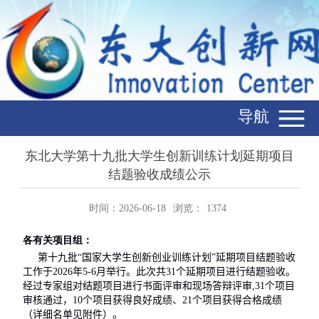
导航
东北大学第十九批大学生创新训练计划延期项目
结题验收成绩公示
时间：2026-06-18
浏览：
1374
各有关项目组：
第十
九
批“国家大学生创新创业训练计划”延期项目结题验收
工作于
202
6
年
5-6
月举行。此次共
31
个延期项目进行结题验收。
经过专家组对结题项目进行书面评审和现场答辩评审
,
31
个项目
审核通过，
10
个项目获得良好成绩、
2
1
个项目获得合格成绩
（详细名单见附件）。