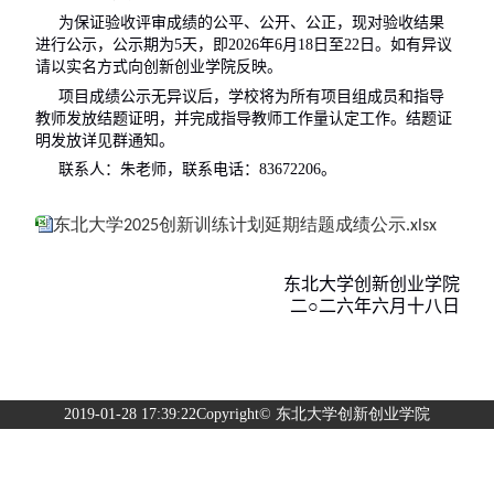
为保证验收评审成绩的公平、公开、公正，现对验收结果
进行公示，公示期为
5
天，即
2026
年
6
月
18
日至
22
日。如有异议
请以实名方式向创新创业学院反映。
项目成绩公示无异议后，学校将为所有项目组成员和指导
教师发放结题证明，并完成指导教师工作量认定工作。结题证
明发放详见群通知。
联系人：朱老师，联系电话：
83672206
。
东北大学2025创新训练计划延期结题成绩公示.xlsx
东北大学创新创业学院
二○二
六
年
六
月
十八
日
2019-01-28 17:39:22Copyright© 东北大学创新创业学院