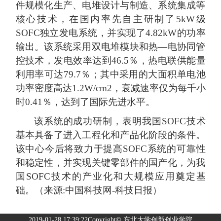
件规模化生产、电堆设计与制造、系统集成等
核心技术，在国内率先自主研制了
5kW
级
SOFC
独立发电系统，并实现了
4.82kW
的功率
输出。该系统采用双电堆模块和热—电协同管
控技术，发电效率达到
46.5
％，热电联供能量
利用率可达
79.7
％；其中采用的大面积单电池
功率密度高达
1.2W/cm2
，衰减速率仅为每千小
时
0.41
％，达到了国际先进水平。
该系统的成功研制，表明我国
SOFC
技术
基本具备了进入工程化和产品化阶段的条件。
该中心今后将致力于提高
SOFC
系统的可靠性
和稳定性，并实现关键零部件的国产化，为我
国
SOFC
技术的产业化和大规模应用奠定基
础。（来源
:
中国科技网
-
科技日报）
2019-01-28 17:39:22Copyright© 东北大学创新创业学院