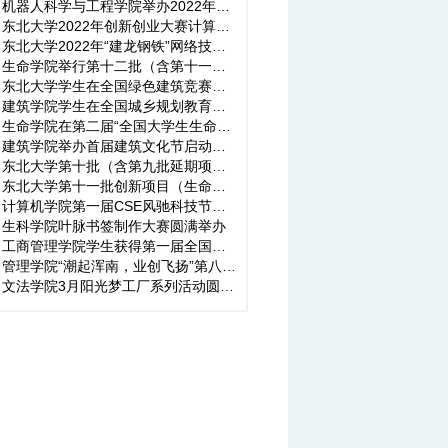
机器人科学与工程学院举办2022年度第二场“机智”大讲堂-创业先...
东北大学2022年创新创业大赛计算机学院院内选拔赛收官
东北大学2022年“建龙钢铁”网络技术挑战赛收官
生命学院举行第十二批（含第十一批延期项目）大学生创新训练计划...
东北大学学生在全国绿色建筑竞赛中喜获佳绩
建筑学院学生在全国城乡规划教育年会作业评优竞赛中喜获佳绩
生命学院在第二届“全国大学生生命科学创新创业大赛”中获得佳绩
建筑学院举办首届建筑文化节启动仪式暨第四届实体搭建大赛闭幕式
东北大学第十批（含第九批延期项目）“国家大学生创新创业训练计...
东北大学第十一批创新项目（生命专场）立项答辩会顺利举行
计算机学院第一届CSE风驰科技节圆满落幕
生科学院叶脉书签制作大赛圆满举办
工商管理学院学生获得第一届全国校园审计精英挑战赛总决赛二等奖
管理学院“潮起浑南，业创飞扬”第八届管理科技文化节闭幕式暨管...
文法学院3月阳光梦工厂系列活动圆满完成