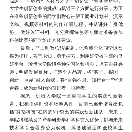
起步、“互联网
+”
大赛对大学生创新创业有哪些帮助、
大学生创新创业的挑战与机遇三个方面进行分享，为正
在准备创新创业的同学们耐心讲解了商业计划书、演示
文稿、视频等材料的制作详细过程，并从讲好自身优
势、 做好佐证材料、充分发挥特色等方面对准备参加
科创比赛的同学给出具体建议。
最后，严志刚做总结讲话，他希望全体同学以曾
振为榜样，善于求知，勇于探索，利用好学校学院的良
好平台，珍惜大学阶段各种学习体验机会，培养自身兴
趣，明确发展目标，打造个人品牌，将“实干、报国、
创新、卓越”融入自我，将“自强不息、知行合一”写进
青春，成为新时代的奋进者、拼搏者。
据悉：机器人学院一直重视学生的实践创新教
育，积极提供师资和场地条件，目前已逐步培育出包
括“舞指科技”在内的
5
个突出的实践创新团队。未来，
学院将继续发挥产学研办学和学科交叉优势，以与未来
技术学院合署办公为契机，筹备建设面向全校学生