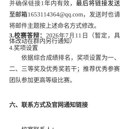
并确保链接
1
年内有效，
最后将链接发送
至邮箱
1653114364@qq.com
，
发送时
也请
将邮件主题按上述命名方式修改。
3.
校赛答辩：
2026
年
7
月
11
日
（
暂定，具
体改动在群内另行通知
）
4.
奖项设置
依据综合成
绩排名，奖项设置为一、
二、三等奖及优秀奖若干；推荐优秀参赛
团队参
加更高等级比赛。
六
、
联系方式及官网通知链接