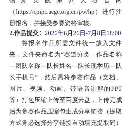
创新实践系列大赛官网
（
https://cpipc.acge.org.cn/pw/hp
）进行注
册报名，并接受参赛资格审核。
2.
作品提交：
2026
年
6
月
26
日
-
7
月
8
日
18
:
00
将报名作品所需文件统一放入文件
夹，文件夹命名为“赛道分类—作品名称
—团队名称—队长姓名—队长现学历—队
长手机号”，然后需将参赛作品（文档、
图片、视频、动画、带语音讲解的
PPT
等）打包压缩上传至百度云盘，上传完成
后为参赛作品压缩包生成分享链接（提取
方式务必选择分享链接自动填充提取码）